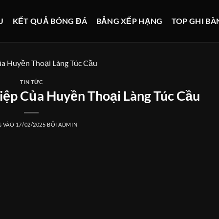
U
KẾT QUẢ BÓNG ĐÁ
BẢNG XẾP HẠNG
TOP GHI BÀ
ủa Huyền Thoại Làng Túc Cầu
TIN TỨC
hiệp Của Huyền Thoại Làng Túc Cầu
G VÀO
17/02/2025
BỞI
ADMIN