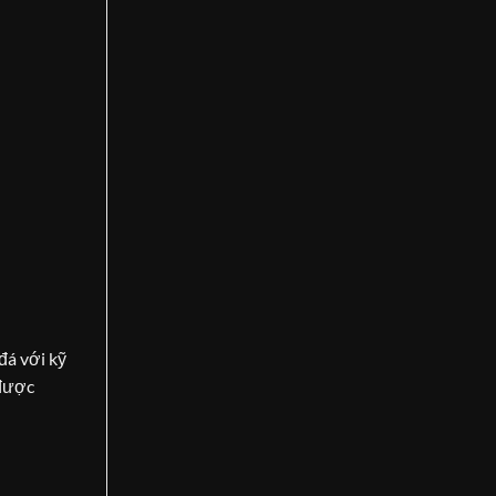
đá với kỹ
 được