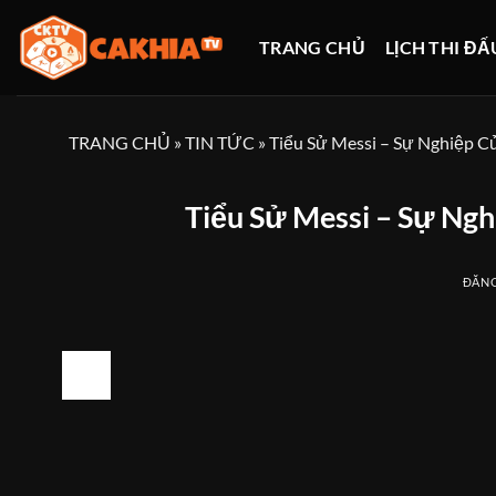
Bỏ
qua
TRANG CHỦ
LỊCH THI ĐẤ
nội
dung
TRANG CHỦ
»
TIN TỨC
»
Tiểu Sử Messi – Sự Nghiệp C
Tiểu Sử Messi – Sự Ng
ĐĂN
17
Th2