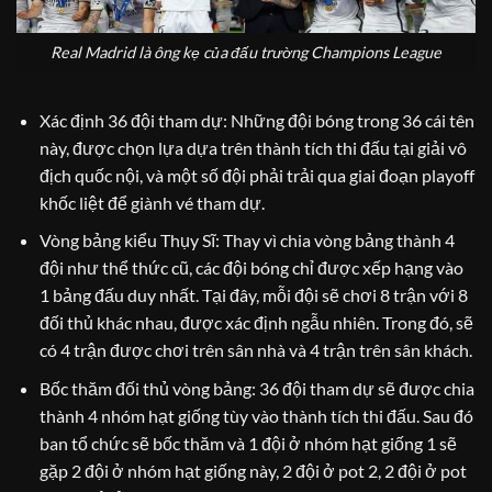
Real Madrid là ông kẹ của đấu trường Champions League
Xác định 36 đội tham dự: Những đội bóng trong 36 cái tên
này, được chọn lựa dựa trên thành tích thi đấu tại giải vô
địch quốc nội, và một số đội phải trải qua giai đoạn playoff
khốc liệt để giành vé tham dự.
Vòng bảng kiểu Thụy Sĩ: Thay vì chia vòng bảng thành 4
đội như thể thức cũ, các đội bóng chỉ được xếp hạng vào
1 bảng đấu duy nhất. Tại đây, mỗi đội sẽ chơi 8 trận với 8
đối thủ khác nhau, được xác định ngẫu nhiên. Trong đó, sẽ
có 4 trận được chơi trên sân nhà và 4 trận trên sân khách.
Bốc thăm đối thủ vòng bảng: 36 đội tham dự sẽ được chia
thành 4 nhóm hạt giống tùy vào thành tích thi đấu. Sau đó
ban tổ chức sẽ bốc thăm và 1 đội ở nhóm hạt giống 1 sẽ
gặp 2 đội ở nhóm hạt giống này, 2 đội ở pot 2, 2 đội ở pot