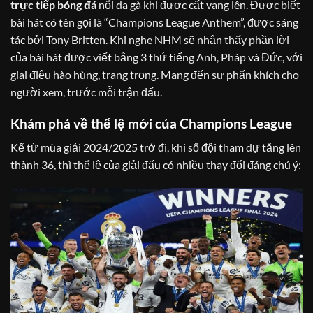
trực tiếp bóng đá
nổi da gà khi được cất vang lên. Được biết
bài hát có tên gọi là “Champions League Anthem”, được sáng
tác bởi Tony Britten. Khi nghe NHM sẽ nhận thấy phần lời
của bài hát được viết bằng 3 thứ tiếng Anh, Pháp và Đức, với
giai điệu hào hùng, trang trọng. Mang đến sự phấn khích cho
người xem, trước mỗi trận đấu.
Khám phá về thể lệ mới của Champions League
Kể từ mùa giải 2024/2025 trở đi, khi số đội tham dự tăng lên
thành 36, thì thể lệ của giải đấu có nhiều thay đổi đáng chú ý: