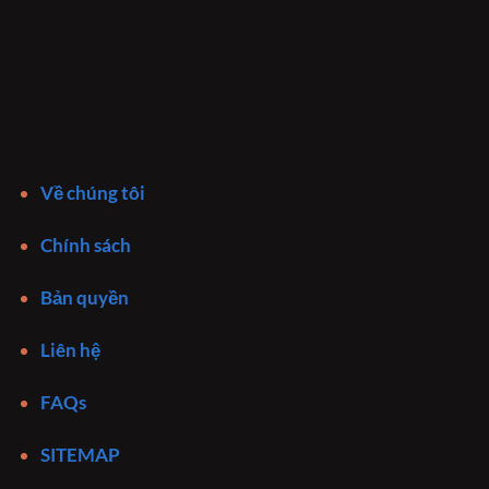
Về chúng tôi
Chính sách
Bản quyền
Liên hệ
FAQs
SITEMAP