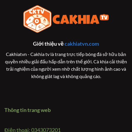
Giới thiệu về
cakhiatvn.com
Cakhiatvn - Cakhia tv là trang trực tiếp bóng đá sở hữu bản
quyền nhiều giải đấu hấp dẫn trên thế giới. Cà khịa cải thiện
trải nghiệm của người xem nhờ chất lượng hình ảnh cao và
không giât lag và không quảng cáo.
Thông tin trang web
Điện thoại: 0343073201