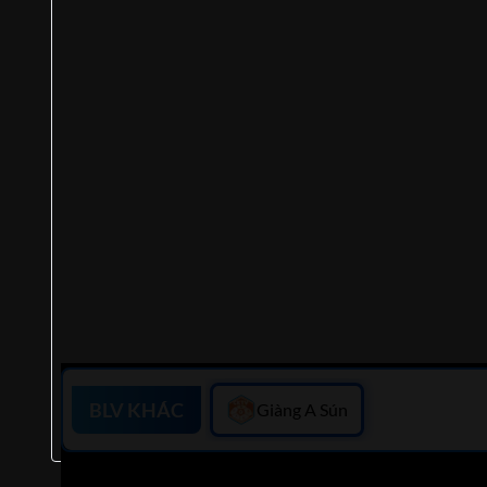
BLV KHÁC
Giàng A Sún