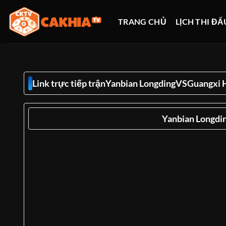
Bỏ
qua
TRANG CHỦ
LỊCH THI ĐẤ
nội
dung
Link trực tiếp trận
Yanbian Longding
VS
Guangxi 
Yanbian Longdi