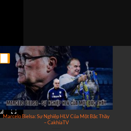
00
.
25
25
Th2
Th2
Marcelo Bielsa: Sự Nghiệp HLV Của Một Bậc Thầy
N
– CakhiaTV