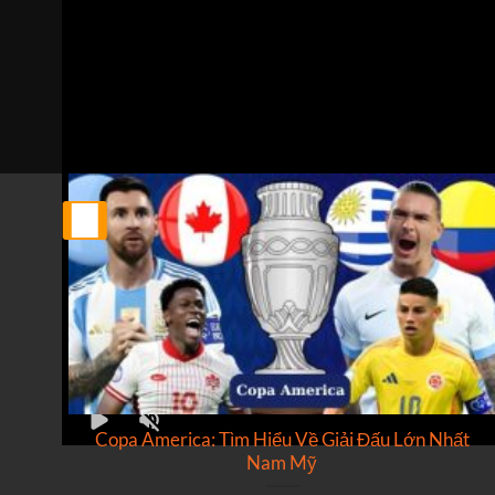
Trực tiếp bóng đá Yanbian Longding vs Guangxi Hengch
Trận đấu giữa
Yanbian Longding
và
Guangxi Hengchen
Bình luận viên:
GIÀNG A BẨY
Tỷ số hiện tại:
1 - 1
25
Th2
ật
Copa America: Tìm Hiểu Về Giải Đấu Lớn Nhất
Nam Mỹ