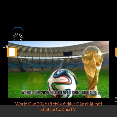
en
thuộc khuôn khổ
Chinese Football League 1
sẽ diễn ra vào lúc
14:
Đang tải video...
25
Th2
World Cup 2026 tổ chức ở đâu? Cập nhật mới
nhất tại CaKhiaTV