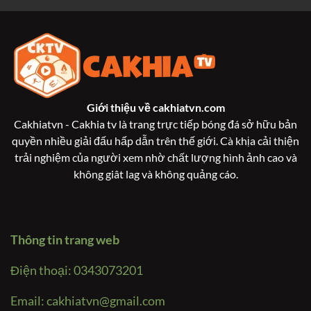
Giới thiệu về
cakhiatvn.com
Cakhiatvn - Cakhia tv là trang trực tiếp bóng đá sở hữu bản
quyền nhiều giải đấu hấp dẫn trên thế giới. Cà khịa cải thiện
trải nghiệm của người xem nhờ chất lượng hình ảnh cao và
không giât lag và không quảng cáo.
Thông tin trang web
Điện thoại: 0343073201
Email:
cakhiatvn@gmail.com