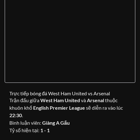
Trực tiếp bóng đá West Ham United vs Arsenal
Trận đấu giữa
West Ham United
và
Arsenal
thuộc
khuôn khổ
English Premier League
sẽ diễn ra vào lúc
22:30
.
Bình luận viên:
Giàng A Gấu
Tỷ số hiện tại:
1 - 1