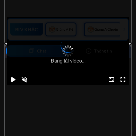
BLV KHÁC
Giàng A Kê
Giàng A Choén
Chat
Thông tin
Đang tải video...