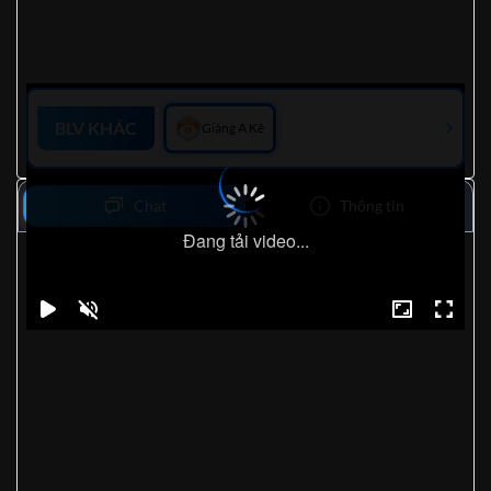
BLV KHÁC
Giàng A Kê
Chat
Thông tin
Đang tải video...