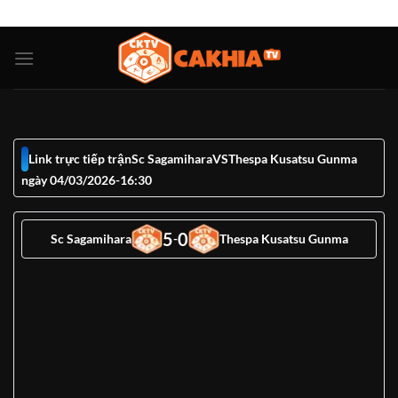
Bỏ
ADD ANYTHING HERE OR JUST REMOVE IT...
qua
nội
dung
Link trực tiếp trận
Sc Sagamihara
VS
Thespa Kusatsu Gunma
ngày 04/03/2026
-
16:30
5
0
Sc Sagamihara
-
Thespa Kusatsu Gunma