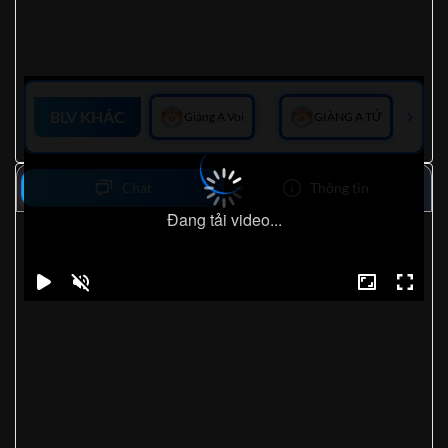
BLV KHÁC
Giàng A Voi
GIÀNG A TỨ
Chat
Thông tin
Đang tải video...