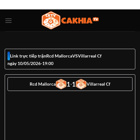
Bỏ
ADD ANYTHING HERE OR JUST REMOVE IT...
qua
nội
dung
Link trực tiếp trận
Rcd Mallorca
VS
Villarreal Cf
ngày 10/05/2026
-
19:00
1
1
Rcd Mallorca
-
Villarreal Cf