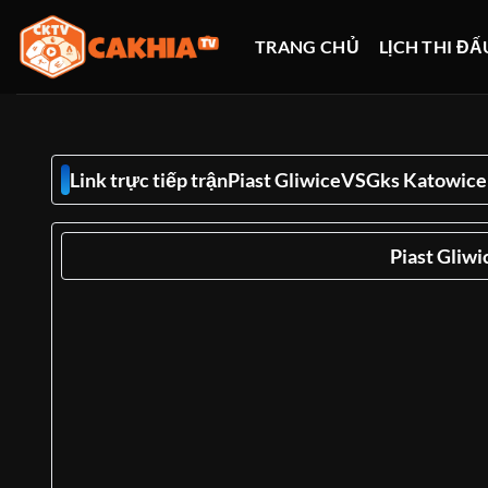
Bỏ
qua
TRANG CHỦ
LỊCH THI ĐẤ
nội
dung
Link trực tiếp trận
Piast Gliwice
VS
Gks Katowice
Piast Gliwi