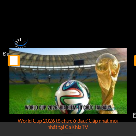
ôn khổ
PKO Bank Polski EKSTRAKLASA
sẽ diễn ra vào lúc
17:15
.
Đang tải video...
25
Th2
World Cup 2026 tổ chức ở đâu? Cập nhật mới
nhất tại CaKhiaTV