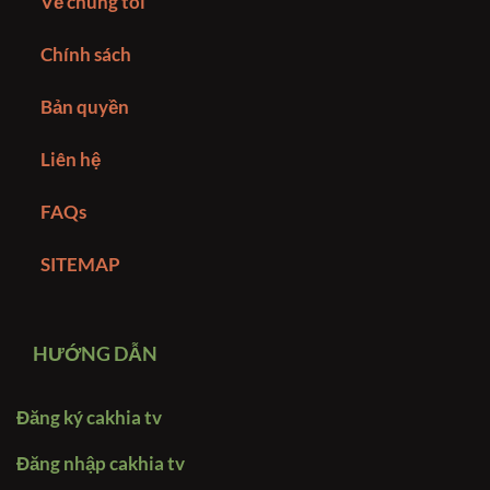
Về chúng tôi
Chính sách
Bản quyền
Liên hệ
FAQs
SITEMAP
HƯỚNG DẪN
Đăng ký cakhia tv
Đăng nhập cakhia tv