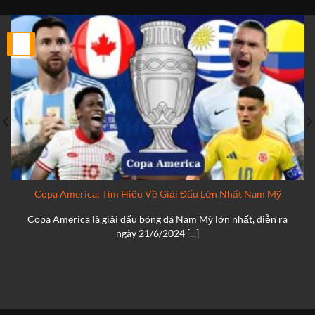
25
Th2
Copa America: Tìm Hiểu Về Giải Đấu Lớn Nhất Nam Mỹ
Copa America là giải đấu bóng đá Nam Mỹ lớn nhất, diễn ra
ngày 21/6/2024 [...]