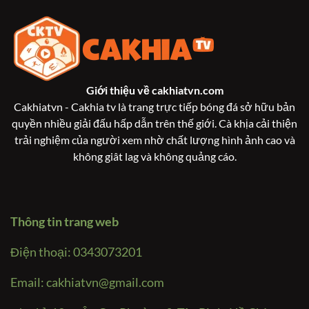
Giới thiệu về
cakhiatvn.com
Cakhiatvn - Cakhia tv là trang trực tiếp bóng đá sở hữu bản
quyền nhiều giải đấu hấp dẫn trên thế giới. Cà khịa cải thiện
trải nghiệm của người xem nhờ chất lượng hình ảnh cao và
không giât lag và không quảng cáo.
Thông tin trang web
Điện thoại: 0343073201
Email:
cakhiatvn@gmail.com