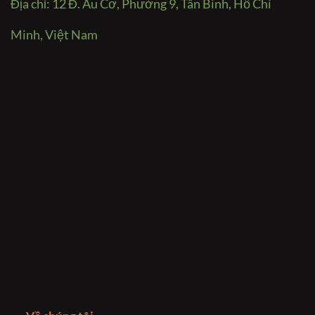
Địa chỉ: 12 Đ. Âu Cơ, Phường 9, Tân Bình, Hồ Chí
Minh, Việt Nam