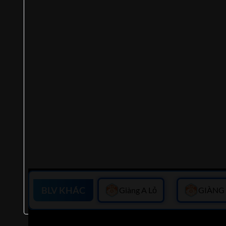
BLV KHÁC
Giàng A Lỏ
GIÀNG