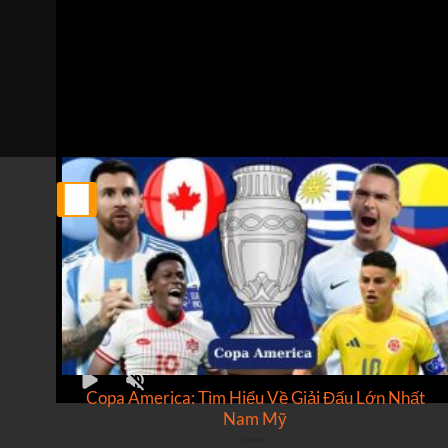
Trực tiếp bóng đá Neom Sports Club vs Al Shabab Fc
Trận đấu giữa
Neom Sports Club
và
Al Shabab Fc
thuộc
Bình luận viên:
GIÀNG A MIKE
Tỷ số hiện tại:
0 - 0
25
Th2
ật
Copa America: Tìm Hiểu Về Giải Đấu Lớn Nhất
Nam Mỹ