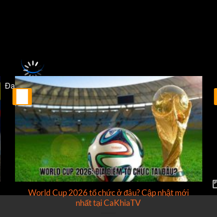
 khuôn khổ
Saudi Professional League
sẽ diễn ra vào lúc
23:50
.
Đang tải video...
25
Th2
World Cup 2026 tổ chức ở đâu? Cập nhật mới
nhất tại CaKhiaTV