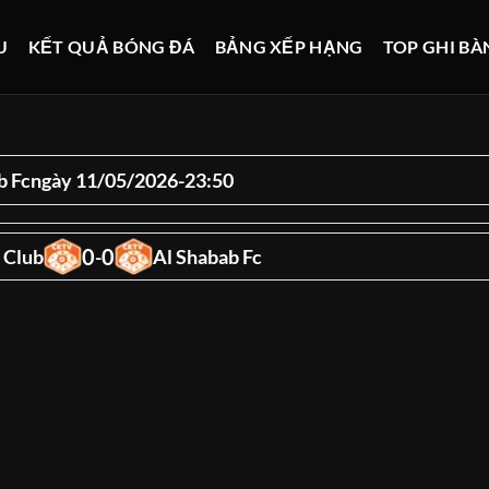
U
KẾT QUẢ BÓNG ĐÁ
BẢNG XẾP HẠNG
TOP GHI BÀ
b Fc
ngày 11/05/2026
-
23:50
0
0
 Club
-
Al Shabab Fc