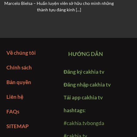
Marcelo Bielsa – Huấn luyện viên sở hữu cho mình những
N
thành tựu đáng kinh [...]
Về chúng tôi
HƯỚNG DẪN
Chính sách
Đăng ký cakhia tv
Bản quyền
Đăng nhập cakhia tv
Liên hệ
Tải app cakhia tv
hashtags
:
FAQs
#cakhia.tvbongda
SITEMAP
#cakhia.tv