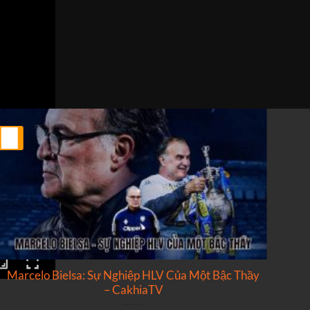
25
25
Th2
Th2
Marcelo Bielsa: Sự Nghiệp HLV Của Một Bậc Thầy
N
– CakhiaTV