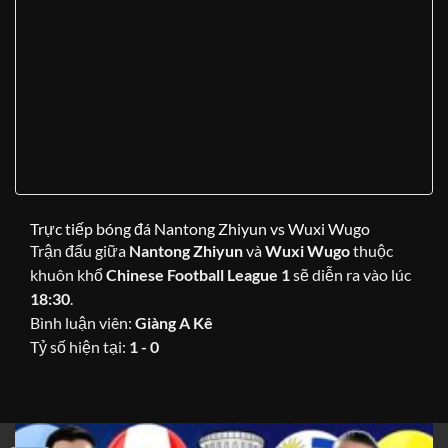
Trực tiếp bóng đá Nantong Zhiyun vs Wuxi Wugo
Trận đấu giữa
Nantong Zhiyun
và
Wuxi Wugo
thuộc
khuôn khổ
Chinese Football League 1
sẽ diễn ra vào lúc
18:30
.
Bình luận viên:
Giàng A Kê
Tỷ số hiện tại:
1 - 0