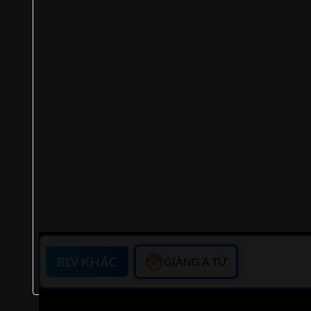
BLV KHÁC
GIÀNG A TỨ