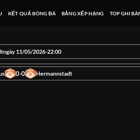
U
KẾT QUẢ BÓNG ĐÁ
BẢNG XẾP HẠNG
TOP GHI BÀ
dt
ngày 11/05/2026
-
22:00
0
0
us
-
Hermannstadt