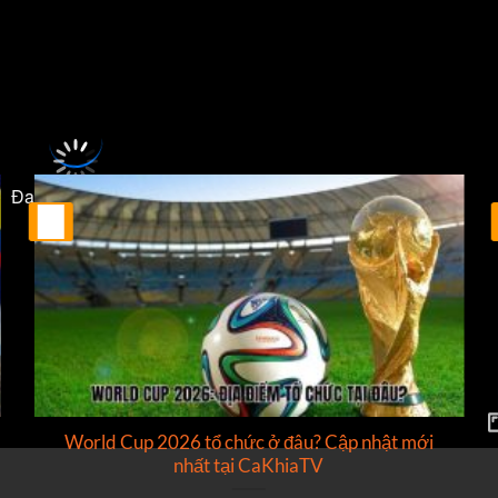
huôn khổ
Romanian Super Liga
sẽ diễn ra vào lúc
22:00
.
Đang tải video...
25
Th2
World Cup 2026 tổ chức ở đâu? Cập nhật mới
nhất tại CaKhiaTV