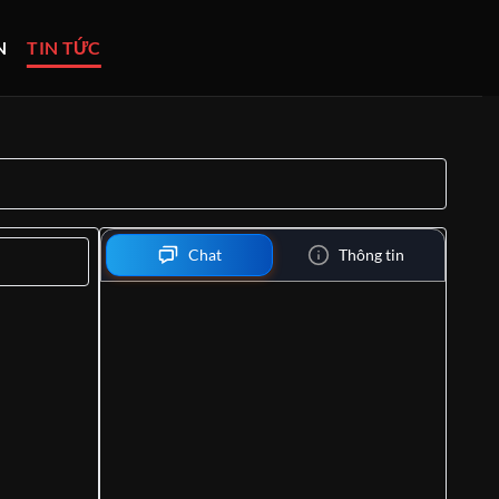
N
TIN TỨC
Chat
Thông tin