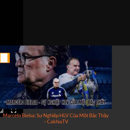
25
25
Th2
Th2
Marcelo Bielsa: Sự Nghiệp HLV Của Một Bậc Thầy
N
– CakhiaTV