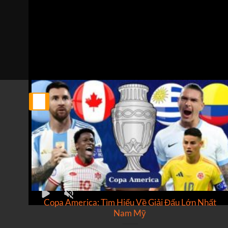
Trực tiếp bóng đá Metaloglobus vs Hermannstadt
Trận đấu giữa
Metaloglobus
và
Hermannstadt
thuộc k
Bình luận viên:
Giàng A Long
Tỷ số hiện tại:
0 - 0
25
Th2
ật
Copa America: Tìm Hiểu Về Giải Đấu Lớn Nhất
Nam Mỹ