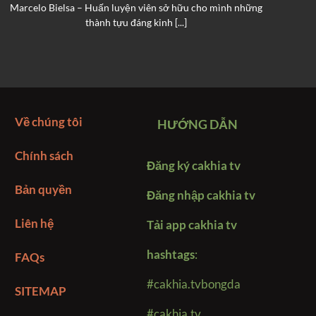
Marcelo Bielsa – Huấn luyện viên sở hữu cho mình những
N
thành tựu đáng kinh [...]
Về chúng tôi
HƯỚNG DẪN
Chính sách
Đăng ký cakhia tv
Bản quyền
Đăng nhập cakhia tv
Liên hệ
Tải app cakhia tv
hashtags
:
FAQs
#cakhia.tvbongda
SITEMAP
#cakhia.tv