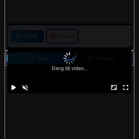
BLV KHÁC
Giàng A Kê
Chat
Thông tin
Đang tải video...