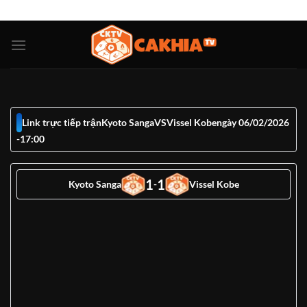
Bỏ
ADD ANYTHING HERE OR JUST REMOVE IT...
qua
nội
dung
Link trực tiếp trận
Kyoto Sanga
VS
Vissel Kobe
ngày 06/02/2026
-
17:00
1
1
Kyoto Sanga
-
Vissel Kobe