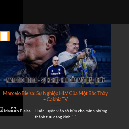
25
25
Th2
Th2
Marcelo Bielsa: Sự Nghiệp HLV Của Một Bậc Thầy
N
– CakhiaTV
Marcelo Bielsa – Huấn luyện viên sở hữu cho mình những
N
thành tựu đáng kinh [...]