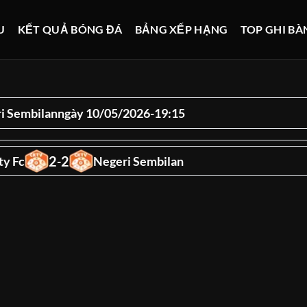
U
KẾT QUẢ BÓNG ĐÁ
BẢNG XẾP HẠNG
TOP GHI BÀ
i Sembilan
ngày 10/05/2026
-
19:15
2
2
ty Fc
-
Negeri Sembilan