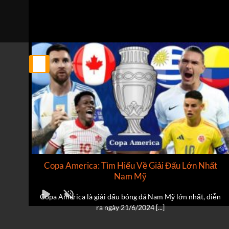
Tỷ số hiện tại:
2 - 2
25
Th2
ật
Copa America: Tìm Hiểu Về Giải Đấu Lớn Nhất
Nam Mỹ
an
Copa America là giải đấu bóng đá Nam Mỹ lớn nhất, diễn
ra ngày 21/6/2024 [...]