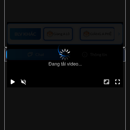
BLV KHÁC
Giàng A Lỏ
GIÀNG A PHỆ
Chat
Thông tin
Đang tải video...