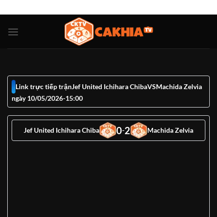
Bỏ
ADD ANYTHING HERE OR JUST REMOVE IT...
qua
nội
dung
Link trực tiếp trận
Jef United Ichihara Chiba
VS
Machida Zelvia
ngày 10/05/2026
-
15:00
0
2
Jef United Ichihara Chiba
-
Machida Zelvia