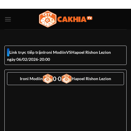
Bỏ
ADD ANYTHING HERE OR JUST REMOVE IT...
qua
nội
dung
Link trực tiếp trận
Ironi Modiin
VS
Hapoel Rishon Lezion
ngày 06/02/2026
-
20:00
0
0
Ironi Modiin
-
Hapoel Rishon Lezion