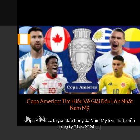
Tỷ số hiện tại:
0 - 0
25
Th2
ật
Copa America: Tìm Hiểu Về Giải Đấu Lớn Nhất
Nam Mỹ
an
Copa America là giải đấu bóng đá Nam Mỹ lớn nhất, diễn
ra ngày 21/6/2024 [...]