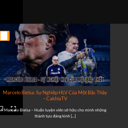
25
25
Th2
Th2
Marcelo Bielsa: Sự Nghiệp HLV Của Một Bậc Thầy
N
– CakhiaTV
Marcelo Bielsa – Huấn luyện viên sở hữu cho mình những
N
thành tựu đáng kinh [...]