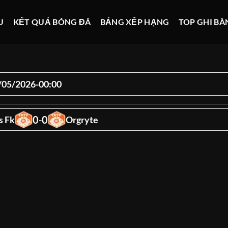
U
KẾT QUẢ BÓNG ĐÁ
BẢNG XẾP HẠNG
TOP GHI BÀ
/05/2026
-
00:00
0
0
us Fk
-
Orgryte