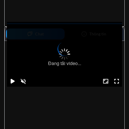
Chat
Thông tin
Đang tải video...