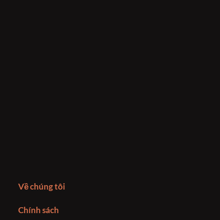
Về chúng tôi
Chính sách