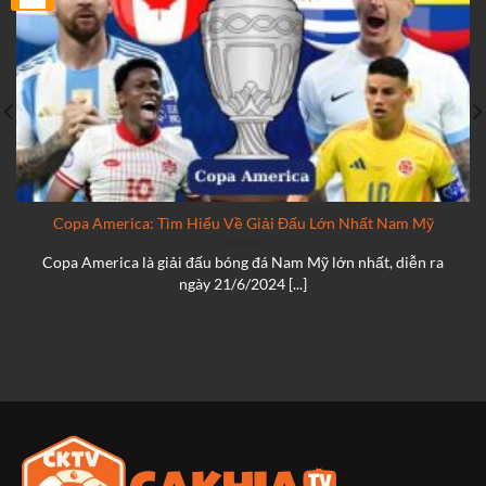
Copa America: Tìm Hiểu Về Giải Đấu Lớn Nhất Nam Mỹ
Copa America là giải đấu bóng đá Nam Mỹ lớn nhất, diễn ra
ngày 21/6/2024 [...]