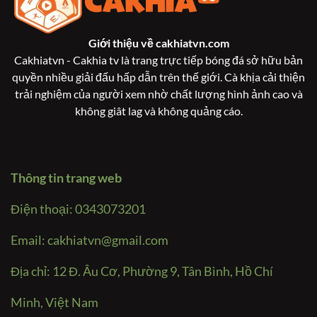
Giới thiệu về
cakhiatvn.com
Cakhiatvn - Cakhia tv là trang trực tiếp bóng đá sở hữu bản
quyền nhiều giải đấu hấp dẫn trên thế giới. Cà khịa cải thiện
trải nghiệm của người xem nhờ chất lượng hình ảnh cao và
không giât lag và không quảng cáo.
Thông tin trang web
Điện thoại: 0343073201
Email:
cakhiatvn@gmail.com
Địa chỉ: 12 Đ. Âu Cơ, Phường 9, Tân Bình, Hồ Chí
Minh, Việt Nam