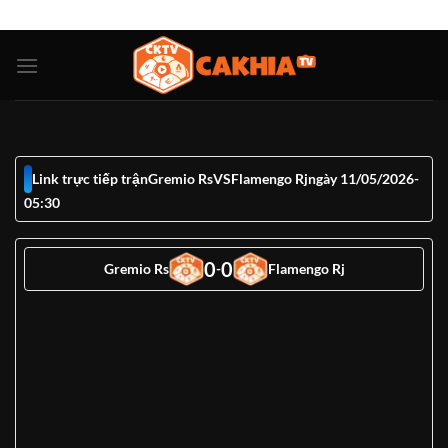
Bỏ
ADD ANYTHING HERE OR JUST REMOVE IT...
qua
nội
dung
Link trực tiếp trận
Gremio Rs
VS
Flamengo Rj
ngày 11/05/2026
-
05:30
0
0
Gremio Rs
-
Flamengo Rj