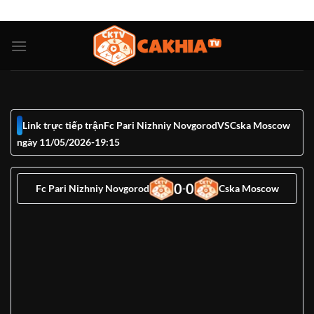
Bỏ
ADD ANYTHING HERE OR JUST REMOVE IT...
qua
nội
dung
Link trực tiếp trận
Fc Pari Nizhniy Novgorod
VS
Cska Moscow
ngày 11/05/2026
-
19:15
0
0
Fc Pari Nizhniy Novgorod
-
Cska Moscow