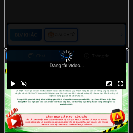
BLV KHÁC
GIÀNG A TỨ
Chat
Thông tin
Đang tải video...