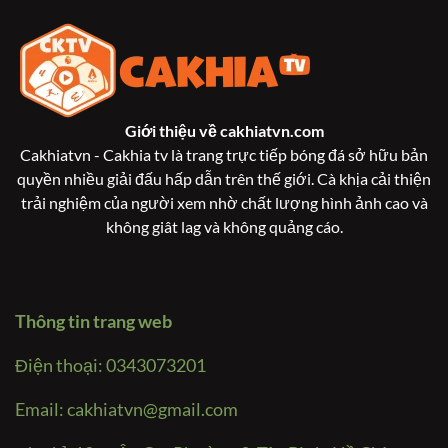
Giới thiệu về
cakhiatvn.com
Cakhiatvn - Cakhia tv là trang trực tiếp bóng đá sở hữu bản
quyền nhiều giải đấu hấp dẫn trên thế giới. Cà khịa cải thiện
trải nghiệm của người xem nhờ chất lượng hình ảnh cao và
không giât lag và không quảng cáo.
Thông tin trang web
Điện thoại: 0343073201
Email:
cakhiatvn@gmail.com