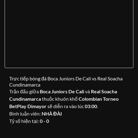
Trực tiếp bóng đá Boca Juniors De Cali vs Real Soacha
Cundinamarca
Trận đấu giữa
Boca Juniors De Cali
và
Real Soacha
Cundinamarca
thuộc khuôn khổ
Colombian Torneo
BetPlay Dimayor
sẽ diễn ra vào lúc
03:00
.
Bình luận viên:
NHÀ ĐÀI
Tỷ số hiện tại:
0 - 0