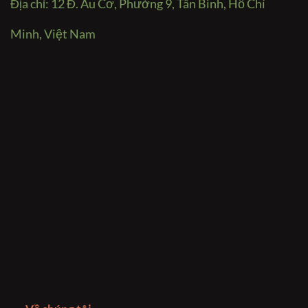
Địa chỉ: 12 Đ. Âu Cơ, Phường 9, Tân Bình, Hồ Chí
Minh, Việt Nam