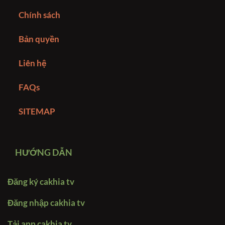
Chính sách
Bản quyền
Liên hệ
FAQs
SITEMAP
HƯỚNG DẪN
Đăng ký cakhia tv
Đăng nhập cakhia tv
Tải app cakhia tv