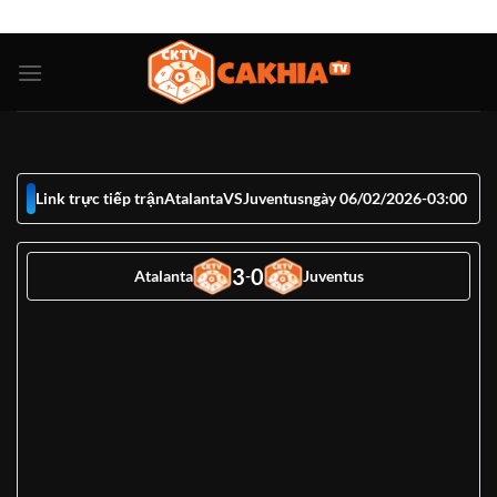
Bỏ
ADD ANYTHING HERE OR JUST REMOVE IT...
qua
nội
dung
Link trực tiếp trận
Atalanta
VS
Juventus
ngày 06/02/2026
-
03:00
3
0
Atalanta
-
Juventus