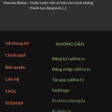
Marcelo Bielsa – Huấn luyện viên sở hữu cho mình những
N
thành tựu đáng kinh [...]
Về chúng tôi
HƯỚNG DẪN
Chính sách
Đăng ký cakhia tv
Bản quyền
Đăng nhập cakhia tv
Liên hệ
Tải app cakhia tv
hashtags
:
FAQs
#cakhia.tvbongda
SITEMAP
#cakhia.tv