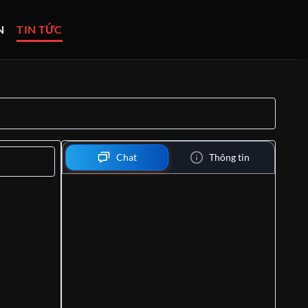
N
TIN TỨC
Chat
Thông tin