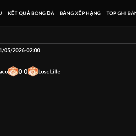
U
KẾT QUẢ BÓNG ĐÁ
BẢNG XẾP HẠNG
TOP GHI BÀ
1/05/2026
-
02:00
0
0
aco
-
Losc Lille