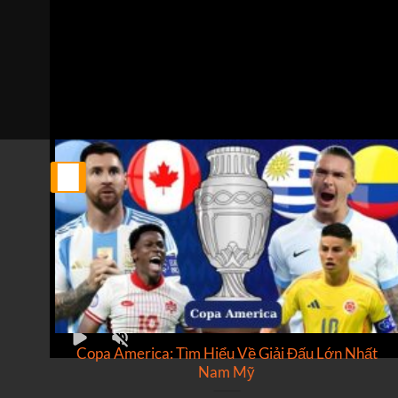
Trực tiếp bóng đá As Monaco vs Losc Lille
Trận đấu giữa
As Monaco
và
Losc Lille
thuộc khuôn khổ
Bình luận viên:
VĂN GÔN
Tỷ số hiện tại:
0 - 0
25
Th2
ật
Copa America: Tìm Hiểu Về Giải Đấu Lớn Nhất
Nam Mỹ