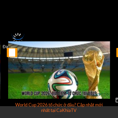
French Ligue 1
sẽ diễn ra vào lúc
02:00
.
Đang tải video...
25
Th2
World Cup 2026 tổ chức ở đâu? Cập nhật mới
nhất tại CaKhiaTV