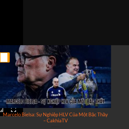
25
25
Th2
Th2
Marcelo Bielsa: Sự Nghiệp HLV Của Một Bậc Thầy
N
– CakhiaTV