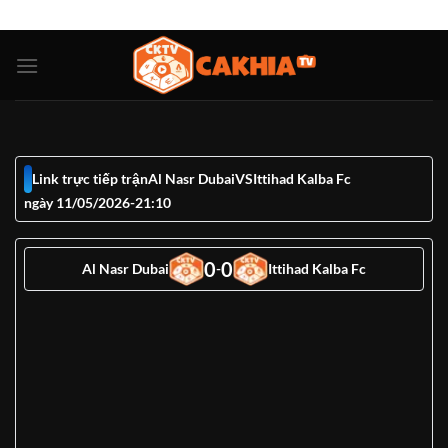
Bỏ
ADD ANYTHING HERE OR JUST REMOVE IT...
qua
nội
dung
Link trực tiếp trận
Al Nasr Dubai
VS
Ittihad Kalba Fc
ngày 11/05/2026
-
21:10
0
0
Al Nasr Dubai
-
Ittihad Kalba Fc