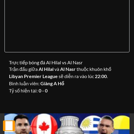
Trực tiếp bóng đá Al Hilal vs Al Nasr
Trận đấu giữa
Al Hilal
và
Al Nasr
thuộc khuôn khổ
Libyan Premier League
sẽ diễn ra vào lúc
22:00
.
Bình luận viên:
Giàng A Hổ
Tỷ số hiện tại:
0 - 0
25
Th2