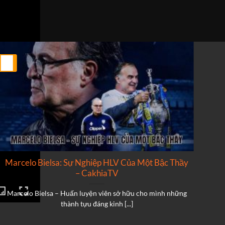
25
25
Th2
Th2
Marcelo Bielsa: Sự Nghiệp HLV Của Một Bậc Thầy
N
– CakhiaTV
Marcelo Bielsa – Huấn luyện viên sở hữu cho mình những
N
thành tựu đáng kinh [...]