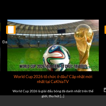
25
Th2
Đang tải video...
World Cup 2026 tổ chức ở đâu? Cập nhật mới
nhất tại CaKhiaTV
World Cup 2026 là giải đấu bóng đá danh nhất trên thế
giới, thu hút [...]