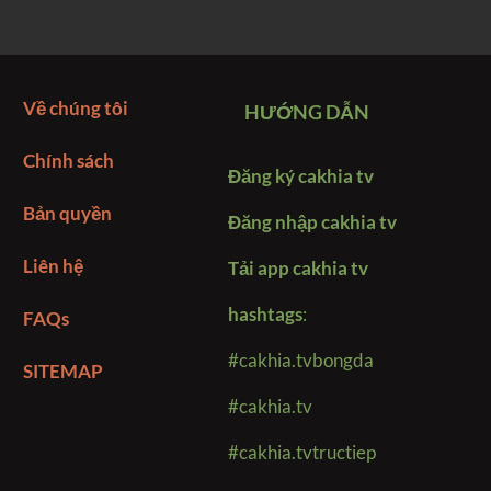
Về chúng tôi
HƯỚNG DẪN
Chính sách
Đăng ký cakhia tv
Bản quyền
Đăng nhập cakhia tv
Liên hệ
Tải app cakhia tv
hashtags
:
FAQs
#cakhia.tvbongda
SITEMAP
#cakhia.tv
#cakhia.tvtructiep