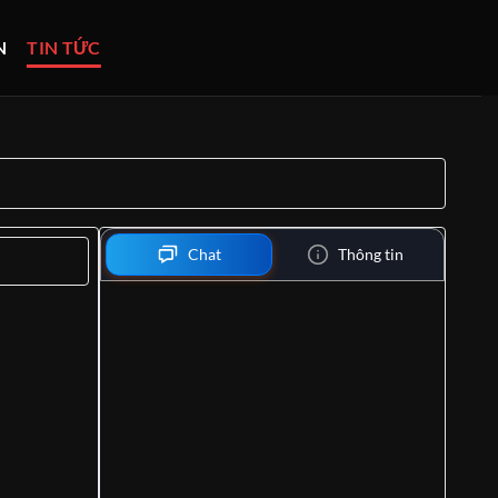
N
TIN TỨC
Chat
Thông tin