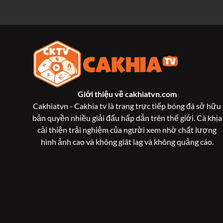
Giới thiệu về
cakhiatvn.com
Cakhiatvn - Cakhia tv là trang trực tiếp bóng đá sở hữu
bản quyền nhiều giải đấu hấp dẫn trên thế giới. Cà khịa
cải thiện trải nghiệm của người xem nhờ chất lượng
hình ảnh cao và không giât lag và không quảng cáo.