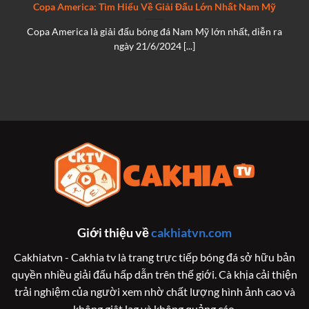
Copa America: Tìm Hiểu Về Giải Đấu Lớn Nhất Nam Mỹ
Copa America là giải đấu bóng đá Nam Mỹ lớn nhất, diễn ra
ngày 21/6/2024 [...]
Giới thiệu về
cakhiatvn.com
Cakhiatvn - Cakhia tv là trang trực tiếp bóng đá sở hữu bản
quyền nhiều giải đấu hấp dẫn trên thế giới. Cà khịa cải thiện
trải nghiệm của người xem nhờ chất lượng hình ảnh cao và
không giât lag và không quảng cáo.