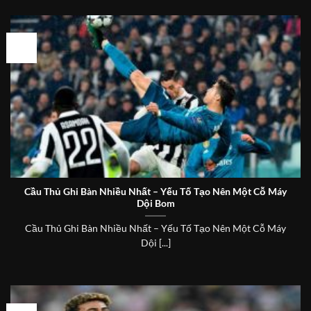
19
Th2
Cầu Thủ Ghi Bàn Nhiều Nhất – Yếu Tố Tạo Nên Một Cỗ Máy
Dội Bom
Cầu Thủ Ghi Bàn Nhiều Nhất – Yếu Tố Tạo Nên Một Cỗ Máy
Dội [...]