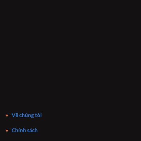
Về chúng tôi
Chính sách