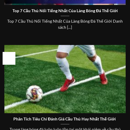
Top 7 Cầu Thủ Nổi Tiếng Nhất Của Làng Bóng Đá Thế Giới
Top 7 Cầu Thủ Nổi Tiếng Nhất Của Làng Bóng Đá Thế Giới Danh
sách [...]
19
Th2
Phân Tích Tiêu Chí Đánh Giá Cầu Thủ Hay Nhất Thế Giới
Trong làng bóng đá luôn luôn tồn tại một khái niệm về cầu thủ