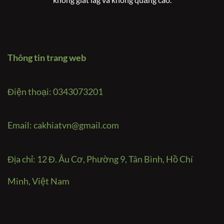
Thông tin trang web
Điện thoại: 0343073201
Email:
cakhiatvn@gmail.com
Địa chỉ: 12 Đ. Âu Cơ, Phường 9, Tân Bình, Hồ Chí
Minh, Việt Nam