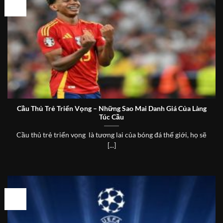
19
Th2
Cầu Thủ Trẻ Triển Vọng – Những Sao Mai Danh Giá Của Làng
Túc Cầu
Cầu thủ trẻ triển vọng là tương lai của bóng đá thế giới, họ sẽ
[...]
19
Th2